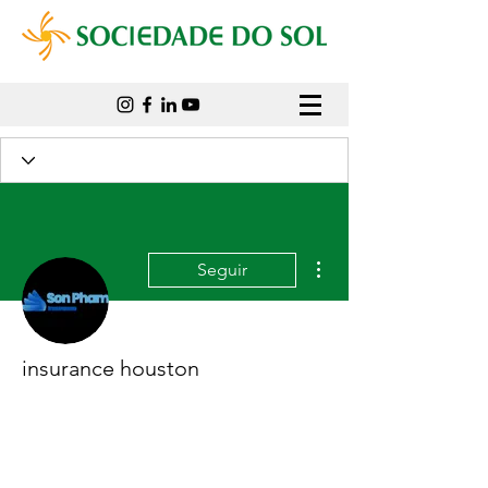
Mais ações
Seguir
insurance houston