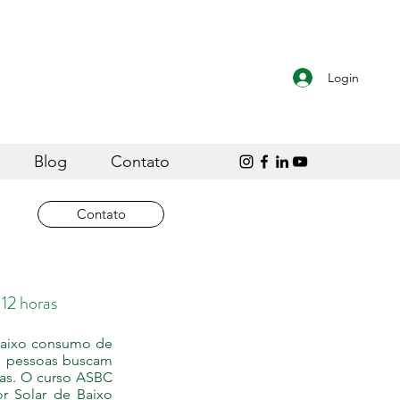
Login
Blog
Contato
Contato
oras
 baixo consumo de
s pessoas buscam
ças. O curso ASBC
r Solar de Baixo