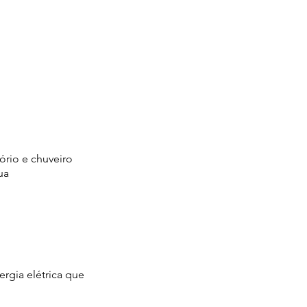
tório e chuveiro
ua
rgia elétrica que