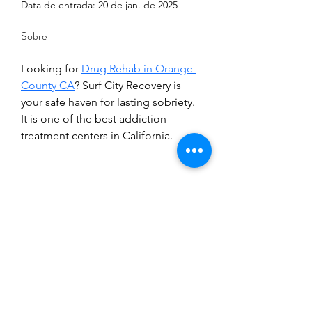
Data de entrada: 20 de jan. de 2025
Sobre
Looking for 
Drug Rehab in Orange 
County CA
? Surf City Recovery is 
your safe haven for lasting sobriety. 
It is one of the best addiction 
treatment centers in California.
Inscreva-se e fique por dentro
das novidades!
Enviar